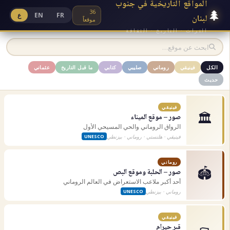
المواقع التاريخية في جنوب
🌲
36
FR
EN
ع
لبنان
موقعاً
التراث · التاريخ · الثقافة
الكل
فينيقي
روماني
صليبي
كتابي
ما قبل التاريخ
عثماني
حديث
فينيقي
🏛️
صور – موقع الميناء
الرواق الروماني والحي المسيحي الأول
فينيقي · هلنستي · روماني · بيزنطي
UNESCO
روماني
🏟️
صور – الحلبة وموقع البص
أحد أكبر ملاعب الاستعراض في العالم الروماني
روماني · بيزنطي
UNESCO
فينيقي
⚰️
قبر حيرام