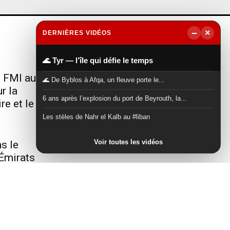
−
×
DERNIÈRES VIDÉOS
NOUS SUIVRE
▶
🌊 Tyr — l’île qui défie le temps
u FMI au
🌊 De Byblos à Afqa, un fleuve porte le...
r la
6 ans après l’explosion du port de Beyrouth, la...
re et le
Les stèles de Nahr el Kalb au #liban
Voir toutes les vidéos
s le
Émirats
n
vec
lations et