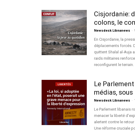
Cisjordanie: 
colons, le con
Newsdesk Libnanews
-
En Cisjordanie, la press
déplacements forcés. Da
quittent Shalal al-Auja
raids militaires renforc
reconfigurent le terrain.
Le Parlement l
médias, sous l
Newsdesk Libnanews
-
Le Parlement libanais r
menacer la liberté d’
alertent contre le reto
Une réforme cruciale po