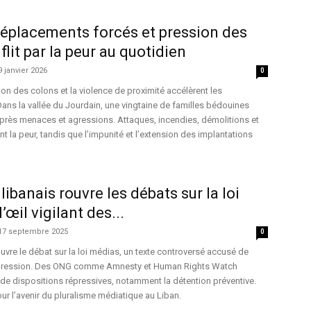
déplacements forcés et pression des
flit par la peur au quotidien
9 janvier 2026
0
ion des colons et la violence de proximité accélèrent les
ns la vallée du Jourdain, une vingtaine de familles bédouines
 après menaces et agressions. Attaques, incendies, démolitions et
ent la peur, tandis que l’impunité et l’extension des implantations
ibanais rouvre les débats sur la loi
’œil vigilant des...
17 septembre 2025
0
ouvre le débat sur la loi médias, un texte controversé accusé de
expression. Des ONG comme Amnesty et Human Rights Watch
ur de dispositions répressives, notamment la détention préventive.
ur l’avenir du pluralisme médiatique au Liban.