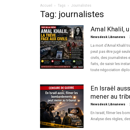
Accueil
Tags
Journalistes
Tag: journalistes
Amal Khalil, 
Newsdesk Libnanews
-
La mort d’Amal Khalil tr
peut pas être jugé seule
civils, des journaliste
faits, de saisir les ins
toute négociation dipl
En Israël aus
mener au trib
Newsdesk Libnanews
-
En Israël, filmer les bo
Analyse des règles, des