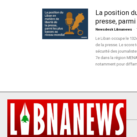
La position du
presse, parmi 
Newsdesk Libnanews
-
Le Liban occupe le 132e
de la presse. Le score t
sécurité des journalist
7e dans la région MENA.
notamment pour diffamat