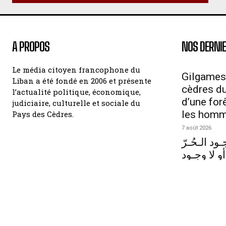
A PROPOS
NOS DERNIE
Le média citoyen francophone du
Gilgames
Liban a été fondé en 2006 et présente
cèdres du 
l’actualité politique, économique,
d’une for
judiciaire, culturelle et sociale du
les hom
Pays des Cèdres.
7 août 2026
ود الـحُـرّ
أو لا وجـود
7 août 2026
🌊 Tyr — l
6 août 2026