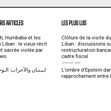
RS ARTICLES
LES PLUS LUS
h, Humbaba et les
Clôture de la visite d
Liban : le vieux récit
Liban : discussions su
êt sacrée violée par
restructuration bancai
mes
cadre fiscal
13 février 2026
لـبـنـان والأحزاب: الـوجـ
L’ombre d’Epstein dan
rapprochement entre 
arabes unis et Israël
’île qui défie le temps
11 février 2026
Les liens troubles d’u
diplomate français a
Jeffrey Epstein : révé