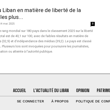
 Liban en matière de liberté de la
les plus...
14 mai 2025
0
 rang mondial sur 180 pays dans le classement 2025 sur la liberté
otal est de 40,1 sur 100, avec de faibles résultats en matière de
es (32,9) et d’indépendance des médias (39,2). Le pays est classé
 Plusieurs lois sont invoquées pour poursuivre les journalistes,
ion ou atteinte à l’autorité publique.
ACCUEIL
L’ACTUALITÉ DU LIBAN
OPINION
PATRIMO
SE CONNECTER
À PROPOS
POLITIQUE DE CONF