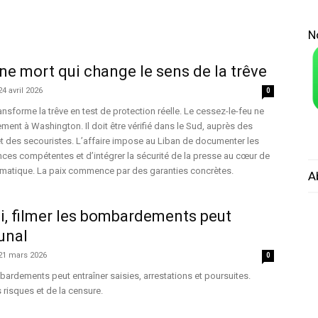
N
une mort qui change le sens de la trêve
24 avril 2026
0
ansforme la trêve en test de protection réelle. Le cessez-le-feu ne
ment à Washington. Il doit être vérifié dans le Sud, auprès des
s et des secouristes. L’affaire impose au Liban de documenter les
tances compétentes et d’intégrer la sécurité de la presse au cœur de
omatique. La paix commence par des garanties concrètes.
A
si, filmer les bombardements peut
unal
21 mars 2026
0
mbardements peut entraîner saisies, arrestations et poursuites.
 risques et de la censure.