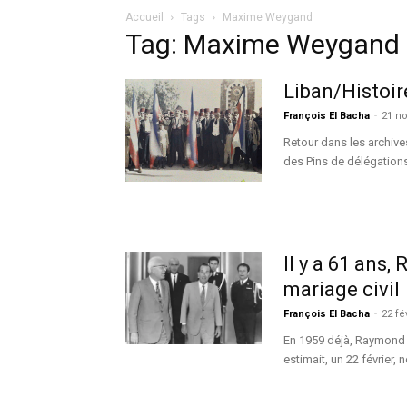
Accueil
Tags
Maxime Weygand
Tag: Maxime Weygand
Liban/Histoir
François El Bacha
-
21 n
Retour dans les archive
des Pins de délégations
Il y a 61 ans,
mariage civil
François El Bacha
-
22 fé
En 1959 déjà, Raymond 
estimait, un 22 février, 