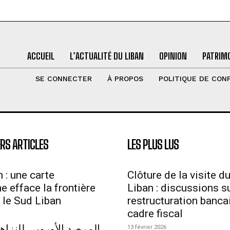
ACCUEIL
L’ACTUALITÉ DU LIBAN
OPINION
PATRIMO
SE CONNECTER
À PROPOS
POLITIQUE DE CONF
RS ARTICLES
LES PLUS LUS
 : une carte
Clôture de la visite d
ne efface la frontière
Liban : discussions su
 le Sud Liban
restructuration bancai
cadre fiscal
المرصد الأوروبي للنزاهة
13 février 2026