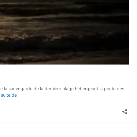
 de la sauvegarde de la dernière plage hébergeant la ponte des
Une
a suite de
vie
au
service
des
tortues
maritimes