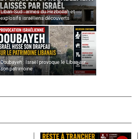
Liban-Sud : armes du Hezbollah et
explosifs israéliens découverts
Doubayeh : Israël provoque le Liban sur
son patrimoine