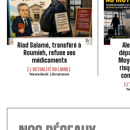
Riad Salamé, transféré à
Ale
Roumieh, refuse ses
dépa
médicaments
Moye
risq
L'ACTUALITÉ DU LIBAN
com
Newsdesk Libnanews
L
N