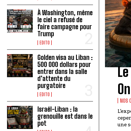
À Washington, même
le ciel a refusé de
faire campagne pour
Trump
EDITO
Golden visa au Liban :
500 000 dollars pour
Le
entrer dans la salle
d’attente du
On
purgatoire
EDITO
NOS 
Israël-Liban : la
L’exp
grenouille est dans le
cepen
pot
une s