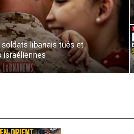
soldats libanais tués et
 israéliennes