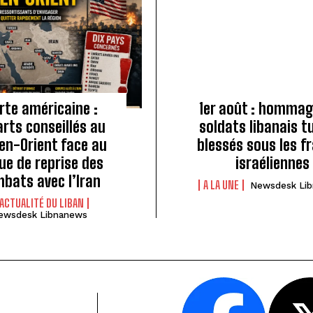
rte américaine :
1er août : hommag
rts conseillés au
soldats libanais t
n-Orient face au
blessés sous les f
ue de reprise des
israéliennes
bats avec l’Iran
A LA UNE
Newsdesk Li
'ACTUALITÉ DU LIBAN
ewsdesk Libnanews