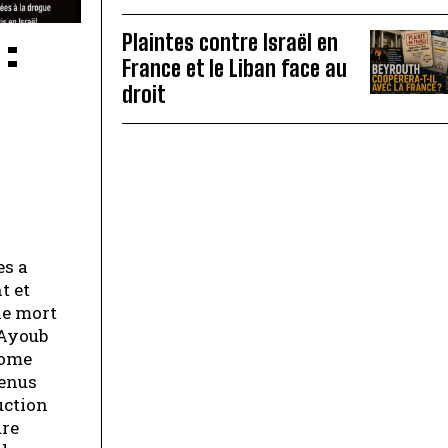
:
Plaintes contre Israël en
France et le Liban face au
droit
es a
t et
de mort
 Ayoub
nome
tenus
uction
ure