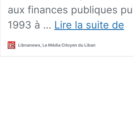
aux finances publiques pu
Frau
1993 à …
Lire la suite de
sur
le
Budg
Libnanews, Le Média Citoyen du Liban
Alain
Bifan
règl
ses
com
ave
Fou
Sani