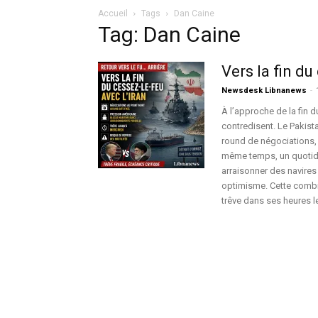
Accueil
Tags
Dan Caine
Tag: Dan Caine
Vers la fin du
Newsdesk Libnanews
-
À l’approche de la fin 
contredisent. Le Pakista
round de négociations, c
même temps, un quotidi
arraisonner des navires 
optimisme. Cette combin
trêve dans ses heures l