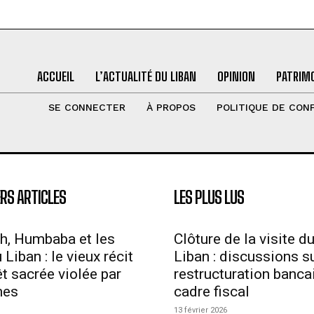
ACCUEIL
L’ACTUALITÉ DU LIBAN
OPINION
PATRIMO
SE CONNECTER
À PROPOS
POLITIQUE DE CONF
RS ARTICLES
LES PLUS LUS
h, Humbaba et les
Clôture de la visite d
Liban : le vieux récit
Liban : discussions su
êt sacrée violée par
restructuration bancai
mes
cadre fiscal
13 février 2026