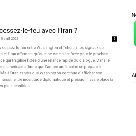
N
 cessez-le-feu avec l’Iran ?
18 avril 2026
0
du cessez-le-feu entre Washington et Téhéran, les signaux se
n et l’Iran affirment qu’aucune date n’est fixée pour le prochain
e qui fragilise l’idée d’une relance rapide du dialogue. Dans le
en américain affirme que l’armée américaine se prépare à
liés à l’Iran, tandis que Washington continue d’afficher son
A
aison entre incertitude diplomatique et pression navale place la
es plus sensibles.