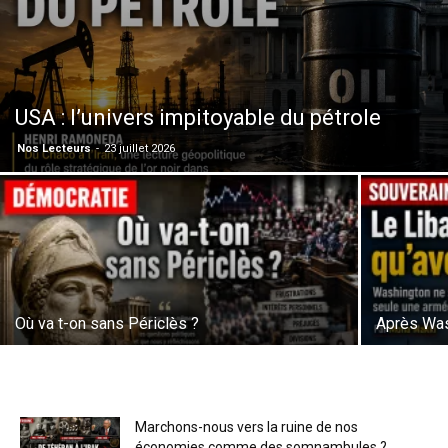
USA : l’univers impitoyable du pétrole
Nos Lecteurs
-
23 juillet 2026
Où va t-on sans Périclès ?
Après Was
Marchons-nous vers la ruine de nos
économies comme des somnambules ?