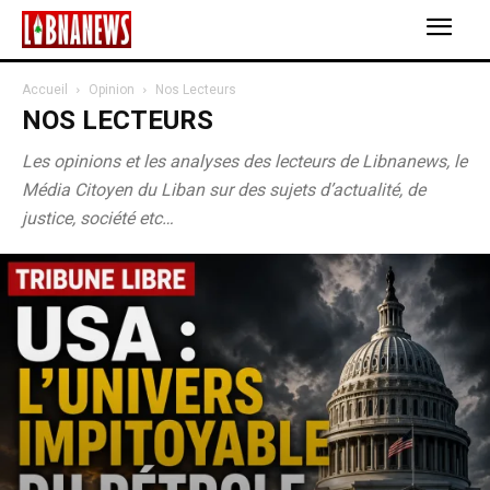
Accueil
Opinion
Nos Lecteurs
NOS LECTEURS
Les opinions et les analyses des lecteurs de Libnanews, le
Média Citoyen du Liban sur des sujets d’actualité, de
justice, société etc…