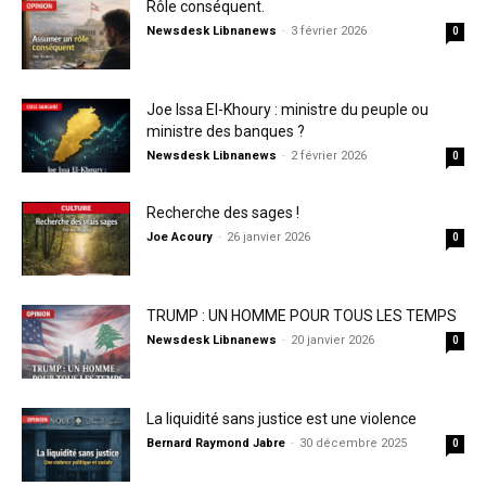
Rôle conséquent.
Newsdesk Libnanews
-
3 février 2026
0
Joe Issa El-Khoury : ministre du peuple ou
ministre des banques ?
Newsdesk Libnanews
-
2 février 2026
0
Recherche des sages !
Joe Acoury
-
26 janvier 2026
0
TRUMP : UN HOMME POUR TOUS LES TEMPS
Newsdesk Libnanews
-
20 janvier 2026
0
La liquidité sans justice est une violence
Bernard Raymond Jabre
-
30 décembre 2025
0