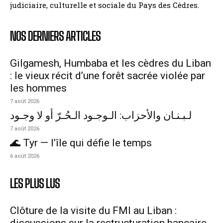
judiciaire, culturelle et sociale du Pays des Cèdres.
NOS DERNIERS ARTICLES
Gilgamesh, Humbaba et les cèdres du Liban
: le vieux récit d’une forêt sacrée violée par
les hommes
7 août 2026
لـبـنـان والأحزاب: الـوجـود الـحُـرّ أو لا وجـود
7 août 2026
🌊 Tyr — l’île qui défie le temps
6 août 2026
LES PLUS LUS
Clôture de la visite du FMI au Liban :
discussions sur la restructuration bancaire