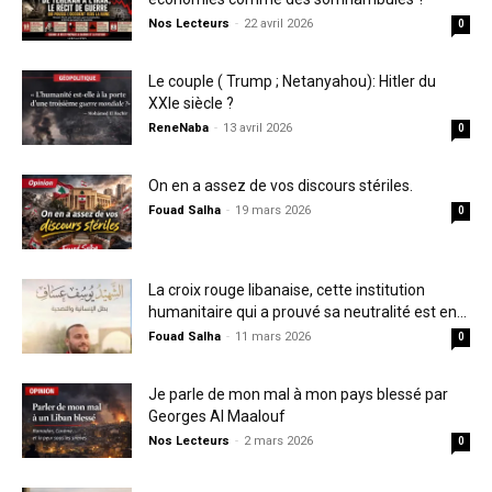
Nos Lecteurs
-
22 avril 2026
0
Le couple ( Trump ; Netanyahou): Hitler du
XXIe siècle ?
ReneNaba
-
13 avril 2026
0
On en a assez de vos discours stériles.
Fouad Salha
-
19 mars 2026
0
La croix rouge libanaise, cette institution
humanitaire qui a prouvé sa neutralité est en...
Fouad Salha
-
11 mars 2026
0
Je parle de mon mal à mon pays blessé par
Georges Al Maalouf
Nos Lecteurs
-
2 mars 2026
0