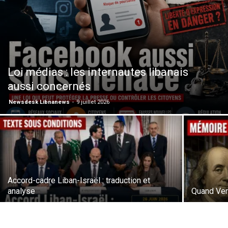
Loi médias : les internautes libanais
aussi concernés
Newsdesk Libnanews
-
9 juillet 2026
Accord-cadre Liban-Israël : traduction et
analyse
Quand Vers