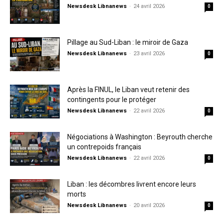
Newsdesk Libnanews
-
24 avril 2026
0
Pillage au Sud-Liban : le miroir de Gaza
Newsdesk Libnanews
-
23 avril 2026
0
Après la FINUL, le Liban veut retenir des
contingents pour le protéger
Newsdesk Libnanews
-
22 avril 2026
0
Négociations à Washington : Beyrouth cherche
un contrepoids français
Newsdesk Libnanews
-
22 avril 2026
0
Liban : les décombres livrent encore leurs
morts
Newsdesk Libnanews
-
20 avril 2026
0