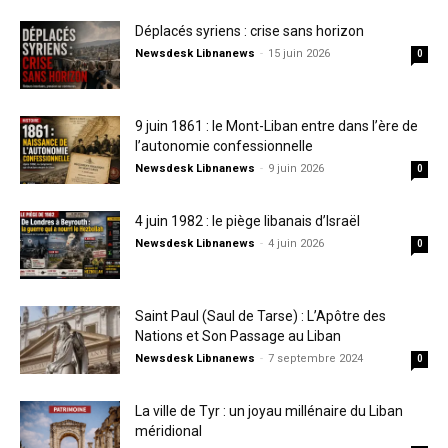
Déplacés syriens : crise sans horizon
Newsdesk Libnanews
-
15 juin 2026
0
9 juin 1861 : le Mont-Liban entre dans l’ère de
l’autonomie confessionnelle
Newsdesk Libnanews
-
9 juin 2026
0
4 juin 1982 : le piège libanais d’Israël
Newsdesk Libnanews
-
4 juin 2026
0
Saint Paul (Saul de Tarse) : L’Apôtre des
Nations et Son Passage au Liban
Newsdesk Libnanews
-
7 septembre 2024
0
La ville de Tyr : un joyau millénaire du Liban
méridional