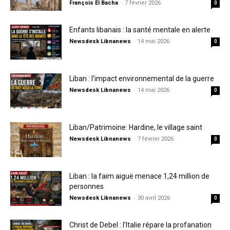
François El Bacha
-
7 février 2026
0
Enfants libanais : la santé mentale en alerte
Newsdesk Libnanews
-
14 mai 2026
0
Liban : l’impact environnemental de la guerre
Newsdesk Libnanews
-
14 mai 2026
0
Liban/Patrimoine: Hardine, le village saint
Newsdesk Libnanews
-
7 février 2026
0
Liban : la faim aiguë menace 1,24 million de
personnes
Newsdesk Libnanews
-
30 avril 2026
0
Christ de Debel : l’Italie répare la profanation