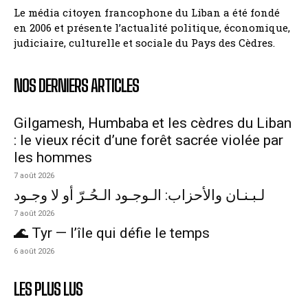
Le média citoyen francophone du Liban a été fondé
en 2006 et présente l’actualité politique, économique,
judiciaire, culturelle et sociale du Pays des Cèdres.
NOS DERNIERS ARTICLES
Gilgamesh, Humbaba et les cèdres du Liban
: le vieux récit d’une forêt sacrée violée par
les hommes
7 août 2026
لـبـنـان والأحزاب: الـوجـود الـحُـرّ أو لا وجـود
7 août 2026
🌊 Tyr — l’île qui défie le temps
6 août 2026
LES PLUS LUS