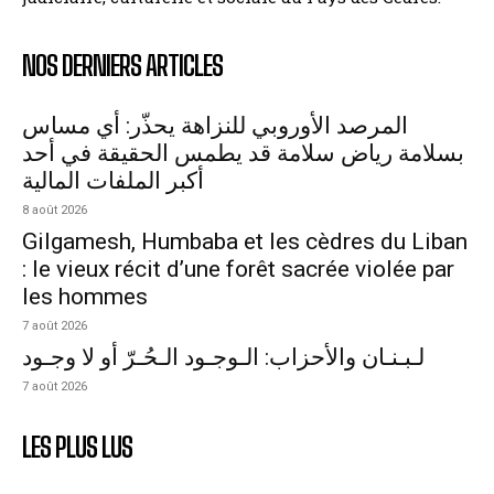
NOS DERNIERS ARTICLES
المرصد الأوروبي للنزاهة يحذّر: أي مساس
بسلامة رياض سلامة قد يطمس الحقيقة في أحد
أكبر الملفات المالية
8 août 2026
Gilgamesh, Humbaba et les cèdres du Liban
: le vieux récit d’une forêt sacrée violée par
les hommes
7 août 2026
لـبـنـان والأحزاب: الـوجـود الـحُـرّ أو لا وجـود
7 août 2026
LES PLUS LUS