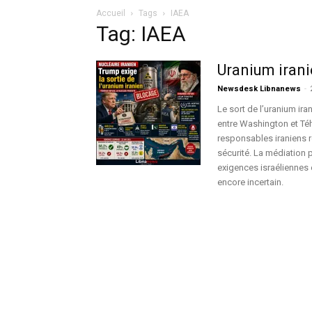
Accueil
Tags
IAEA
Tag: IAEA
Uranium irani
Newsdesk Libnanews
-
Le sort de l’uranium ira
entre Washington et Téh
responsables iraniens r
sécurité. La médiation 
exigences israéliennes e
encore incertain.