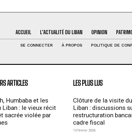
ACCUEIL
L’ACTUALITÉ DU LIBAN
OPINION
PATRIMO
SE CONNECTER
À PROPOS
POLITIQUE DE CONF
RS ARTICLES
LES PLUS LUS
h, Humbaba et les
Clôture de la visite d
Liban : le vieux récit
Liban : discussions su
êt sacrée violée par
restructuration bancai
mes
cadre fiscal
13 février 2026