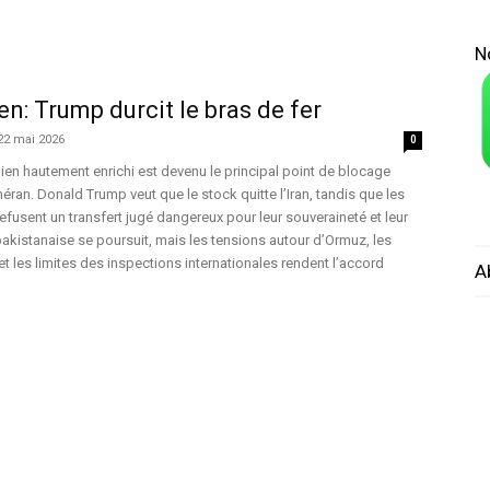
N
en: Trump durcit le bras de fer
22 mai 2026
0
nien hautement enrichi est devenu le principal point de blocage
éran. Donald Trump veut que le stock quitte l’Iran, tandis que les
efusent un transfert jugé dangereux pour leur souveraineté et leur
pakistanaise se poursuit, mais les tensions autour d’Ormuz, les
t les limites des inspections internationales rendent l’accord
A