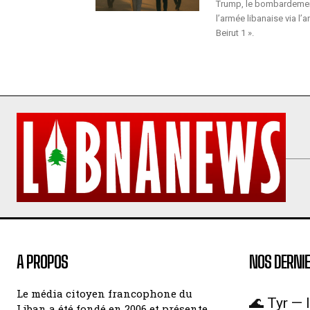
Trump, le bombardement 
l’armée libanaise via l’
Beirut 1 ».
A PROPOS
NOS DERNIE
Le média citoyen francophone du
🌊 Tyr — l
Liban a été fondé en 2006 et présente