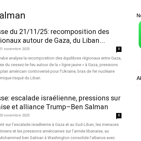
alman
N
sse du 21/11/25: recomposition des
gionaux autour de Gaza, du Liban...
21 novembre 2025
0
rabe analyse la recomposition des équilibres régionaux entre Gaza,
crise du cessez-le-feu autour de la « ligne jaune » à Gaza, pressions
 plan américain controversé pour l’Ukraine, bras de fer nucléaire
A
nomique risqué du Liban.
se: escalade israélienne, pressions sur
aise et alliance Trump–Ben Salman
20 novembre 2025
0
ent sur l’escalade israélienne à Gaza et au Sud-Liban, les menaces
iniens et les pressions américaines sur l’armée libanaise, au
e Mohammed ben Salman à Washington consolide l’alliance avec