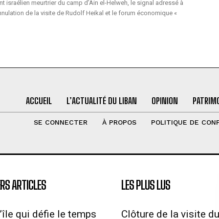
israélien meurtrier du camp d’Ain el-Helweh, le signal adressé à
annulation de la visite de Rudolf Heikal et le forum économique «
ACCUEIL
L’ACTUALITÉ DU LIBAN
OPINION
PATRIMO
SE CONNECTER
À PROPOS
POLITIQUE DE CONF
RS ARTICLES
LES PLUS LUS
’île qui défie le temps
Clôture de la visite d