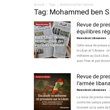
Accueil
Tags
Mohammed ben Salman
Tag: Mohammed ben S
Revue de pre
équilibres ré
Newsdesk Libnanews
-
Cette revue de presse a
le Liban et l’Ukraine : 
militaires au Sud-Liban,
avec l’Iran et pari éco
Revue de pres
l’armée liban
Newsdesk Libnanews
-
La revue de presse revi
contre les camps palest
moment où la visite d