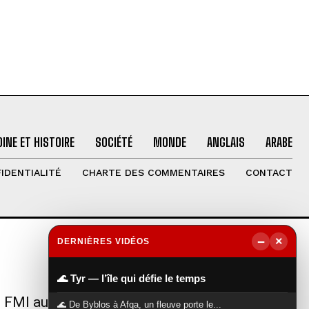
INE ET HISTOIRE
SOCIÉTÉ
MONDE
ANGLAIS
ARABE
IDENTIALITÉ
CHARTE DES COMMENTAIRES
CONTACT
−
×
DERNIÈRES VIDÉOS
NOUS SUIVRE
▶
🌊 Tyr — l’île qui défie le temps
u FMI au
🌊 De Byblos à Afqa, un fleuve porte le...