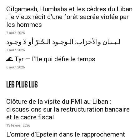
Gilgamesh, Humbaba et les cèdres du Liban
: le vieux récit d’une forêt sacrée violée par
les hommes
7 août 2026
لـبـنـان والأحزاب: الـوجـود الـحُـرّ أو لا وجـود
7 août 2026
🌊 Tyr — l’île qui défie le temps
6 août 2026
LES PLUS LUS
Clôture de la visite du FMI au Liban :
discussions sur la restructuration bancaire
et le cadre fiscal
13 février 2026
L’ombre d’Epstein dans le rapprochement