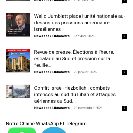
Newsdesk Libnanews
-
19 février 2026
0
Walid Jumblatt place l’unité nationale au-
dessus des pressions américano-
israéliennes
Newsdesk Libnanews
-
6 février 2026
0
Revue de presse: Élections à l’heure,
escalade au Sud et pression sur la
feuille...
Newsdesk Libnanews
-
22 janvier 2026
0
Conflit Israël-Hezbollah : combats
intenses au sud du Liban et attaques
aériennes au Sud...
Newsdesk Libnanews
-
22 novembre 2024
0
Notre Chaine WhatsApp Et Telegram