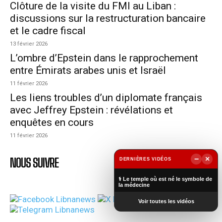
Clôture de la visite du FMI au Liban :
discussions sur la restructuration bancaire
et le cadre fiscal
13 février 2026
L’ombre d’Epstein dans le rapprochement
entre Émirats arabes unis et Israël
11 février 2026
Les liens troubles d’un diplomate français
avec Jeffrey Epstein : révélations et
enquêtes en cours
11 février 2026
−
×
NOUS SUIVRE
DERNIÈRES VIDÉOS
▶
⚕️ Le temple où est né le symbole de
la médecine
Voir toutes les vidéos