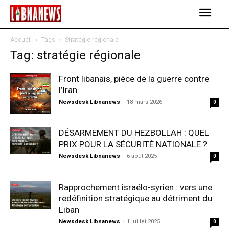
Accueil
Tags
Stratégie régionale
Tag: stratégie régionale
Front libanais, pièce de la guerre contre
l’Iran
Newsdesk Libnanews
-
18 mars 2026
0
DÉSARMEMENT DU HEZBOLLAH : QUEL
PRIX POUR LA SÉCURITÉ NATIONALE ?
Newsdesk Libnanews
-
6 août 2025
0
Rapprochement israélo-syrien : vers une
redéfinition stratégique au détriment du
Liban
Newsdesk Libnanews
-
1 juillet 2025
0