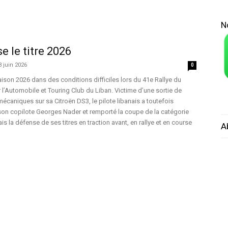
N
e le titre 2026
3 juin 2026
0
aison 2026 dans des conditions difficiles lors du 41e Rallye du
 l’Automobile et Touring Club du Liban. Victime d’une sortie de
écaniques sur sa Citroën DS3, le pilote libanais a toutefois
son copilote Georges Nader et remporté la coupe de la catégorie
is la défense de ses titres en traction avant, en rallye et en course
A