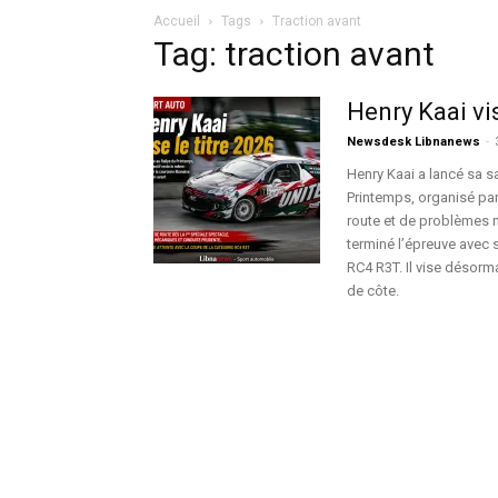
Accueil
Tags
Traction avant
Tag: traction avant
Henry Kaai vis
Newsdesk Libnanews
-
Henry Kaai a lancé sa s
Printemps, organisé par
route et de problèmes m
terminé l’épreuve avec 
RC4 R3T. Il vise désorma
de côte.