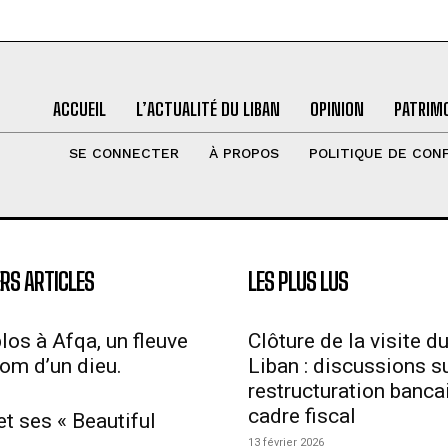
ACCUEIL
L’ACTUALITÉ DU LIBAN
OPINION
PATRIMO
SE CONNECTER
À PROPOS
POLITIQUE DE CONF
RS ARTICLES
LES PLUS LUS
los à Afqa, un fleuve
Clôture de la visite d
nom d’un dieu.
Liban : discussions su
restructuration bancai
cadre fiscal
et ses « Beautiful
13 février 2026