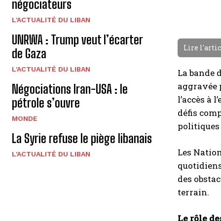
négociateurs
L'ACTUALITÉ DU LIBAN
UNRWA : Trump veut l’écarter
Lire l'arti
de Gaza
L'ACTUALITÉ DU LIBAN
La bande d
aggravée p
Négociations Iran-USA : le
l’accès à l
pétrole s’ouvre
défis comp
MONDE
politiques 
La Syrie refuse le piège libanais
Les Nation
L'ACTUALITÉ DU LIBAN
quotidiens
des obstacl
terrain.
Le rôle d