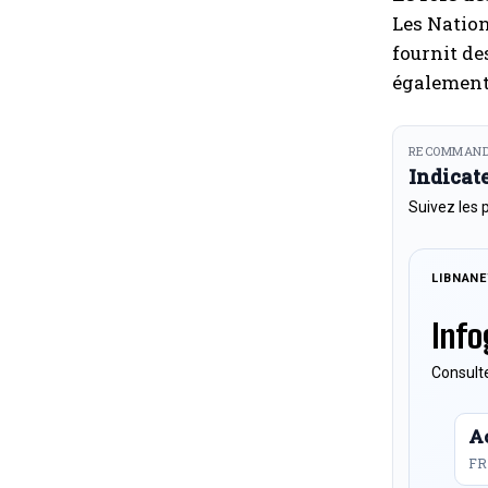
Les Nation
fournit de
également 
RECOMMAND
Indicat
Suivez les 
LIBNAN
Info
Consulte
Ac
FR