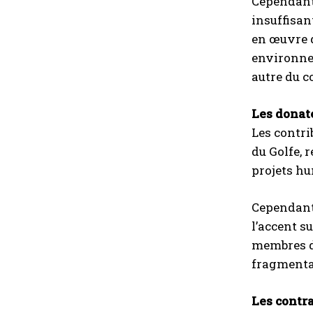
Cependant,
insuffisan
en œuvre d
environnem
autre du co
Les donate
Les contri
du Golfe, 
projets hu
Cependant,
l’accent s
membres de
fragmentat
Les contr