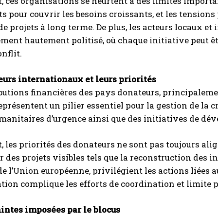
 ces organisations se heurtent à des limites importa
ts pour couvrir les besoins croissants, et les tensions
e projets à long terme. De plus, les acteurs locaux e
ent hautement politisé, où chaque initiative peut ê
nflit.
urs internationaux et leurs priorités
butions financières des pays donateurs, principalemen
représentent un pilier essentiel pour la gestion de la
manitaires d’urgence ainsi que des initiatives de dé
 les priorités des donateurs ne sont pas toujours ali
ur des projets visibles tels que la reconstruction des 
 l’Union européenne, privilégient les actions liées a
ion complique les efforts de coordination et limite parf
aintes imposées par le blocus