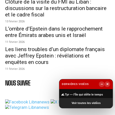
Clôture de la visite du FMI au Liban :
discussions sur la restructuration bancaire
et le cadre fiscal
13 février 2026
L’ombre d’Epstein dans le rapprochement
entre Émirats arabes unis et Israël
11 février 2026
Les liens troubles d’un diplomate français
avec Jeffrey Epstein : révélations et
enquêtes en cours
11 février 2026
NOUS SUIVRE
−
×
DERNIÈRES VIDÉOS
▶
🌊 Tyr — l’île qui défie le temps
Voir toutes les vidéos