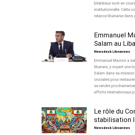
bilatéraux sont en cours
institutionnelle. Cette 
relance libanaise dans 
Emmanuel Mac
Salam au Lib
Newsdesk Libnanews
-
Emmanuel Macron a sal
libanais, y voyant une l
Salam dans sa mission 
cruciales pour restaure
se rendre prochainement
efforts internationaux p
Le rôle du Co
stabilisation 
Newsdesk Libnanews
-