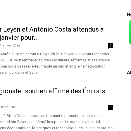
N
r Leyen et António Costa attendus à
janvier pour...
7 janvier 2026
0
 António Costa seront à Beyrouth le 9 janvier 2026 pour rencontrer
n. L’UE veut renforcer soutien sécuritaire, réformes et assistance
ban sous cessez-le-feu fragile au sud et en pleine négociation
A
ée en Jordanie et Syrie.
gionale : soutien affirmé des Émirats
28 mai 2025
0
am à Abou Dhabi marque un tournant diplomatique majeur. Le
med bin Zayed a confirmé la reprise du tourisme vers le Liban et
iens économiques, logistiques et technologiques. Plusieurs projets