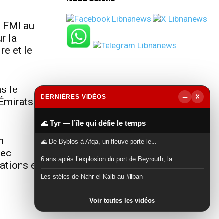
u FMI au
r la
re et le
s le
−
×
DERNIÈRES VIDÉOS
Émirats
▶
🌊 Tyr — l’île qui défie le temps
n
🌊 De Byblos à Afqa, un fleuve porte le...
vec
6 ans après l’explosion du port de Beyrouth, la...
lations et
Les stèles de Nahr el Kalb au #liban
Voir toutes les vidéos