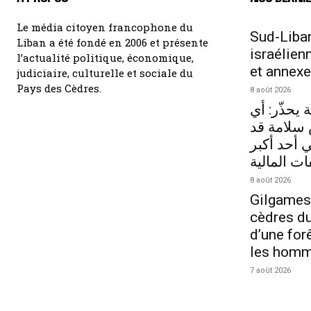
Le média citoyen francophone du
Sud-Liban
Liban a été fondé en 2006 et présente
israélien
l’actualité politique, économique,
et annexe
judiciaire, culturelle et sociale du
Pays des Cèdres.
8 août 2026
 يحذّر: أي
سلامة قد
أحد أكبر
ات المالية
8 août 2026
Gilgames
cèdres du 
d’une for
les hom
7 août 2026