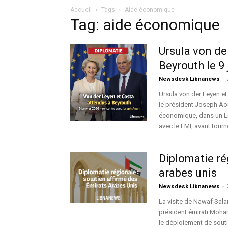
Accueil
Tags
Aide économique
Tag: aide économique
Ursula von de
Beyrouth le 9 
Newsdesk Libnanews
-
Ursula von der Leyen et
le président Joseph Aou
économique, dans un Li
avec le FMI, avant tourn
Diplomatie ré
arabes unis
Newsdesk Libnanews
-
La visite de Nawaf Sal
président émirati Moham
le déploiement de sout