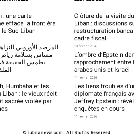
 : une carte
Clôture de la visite d
ne efface la frontière
Liban : discussions su
 le Sud Liban
restructuration bancai
cadre fiscal
المرصد الأوروبي للنزاهة
13 février 2026
مساس بسلامة رياض 
L’ombre d’Epstein dan
يطمس الحقيقة في 
rapprochement entre 
الملف
arabes unis et Israël
11 février 2026
h, Humbaba et les
Les liens troubles d’u
Liban : le vieux récit
diplomate français a
êt sacrée violée par
Jeffrey Epstein : révé
mes
enquêtes en cours
11 février 2026
© Libnanews.com . All Rights Reserved.