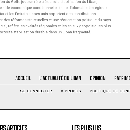
on du Golfe joue un rôle clé dans la stabilisation du Liban,
e aide économique conditionnelle et une diplomatie stratégique.
atar et les Émirats arabes unis apportent des contributions
t des réformes structurelles et une réorientation politique du pays.
cial, reflète les rivalités régionales et les enjeux géopolitiques plus
e toute stabilisation durable dans un Liban fragmenté.
ACCUEIL
L’ACTUALITÉ DU LIBAN
OPINION
PATRIMO
SE CONNECTER
À PROPOS
POLITIQUE DE CONF
RS ARTICLES
LES PLUS LUS