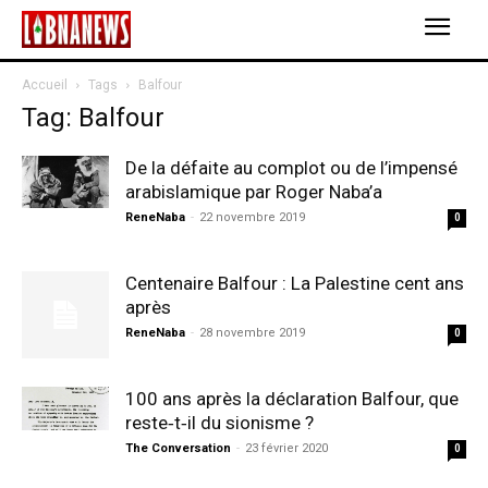
Accueil
Tags
Balfour
Tag: Balfour
De la défaite au complot ou de l’impensé
arabislamique par Roger Naba’a
ReneNaba
-
22 novembre 2019
0
Centenaire Balfour : La Palestine cent ans
après
ReneNaba
-
28 novembre 2019
0
100 ans après la déclaration Balfour, que
reste‑t‑il du sionisme ?
The Conversation
-
23 février 2020
0