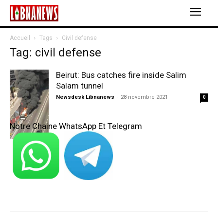
Accueil
Tags
Civil defense
Tag: civil defense
Beirut: Bus catches fire inside Salim
Salam tunnel
Newsdesk Libnanews
-
28 novembre 2021
0
Notre Chaine WhatsApp Et Telegram