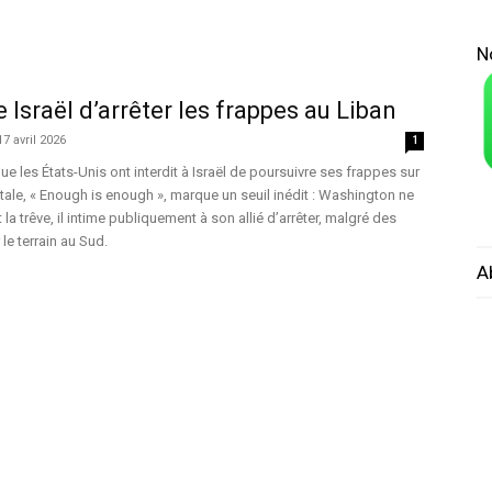
N
sraël d’arrêter les frappes au Liban
17 avril 2026
1
e les États-Unis ont interdit à Israël de poursuivre ses frappes sur
utale, « Enough is enough », marque un seuil inédit : Washington ne
la trêve, il intime publiquement à son allié d’arrêter, malgré des
 le terrain au Sud.
A