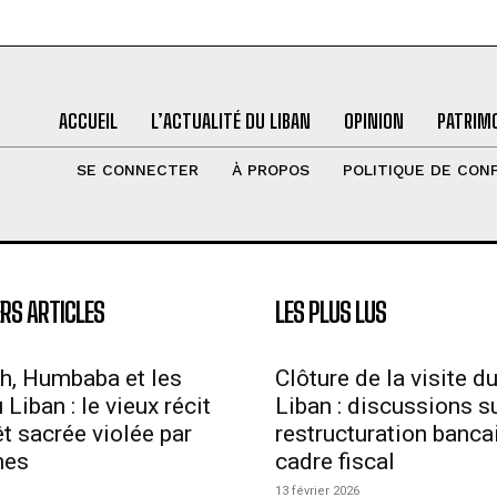
ACCUEIL
L’ACTUALITÉ DU LIBAN
OPINION
PATRIMO
SE CONNECTER
À PROPOS
POLITIQUE DE CONF
RS ARTICLES
LES PLUS LUS
h, Humbaba et les
Clôture de la visite d
Liban : le vieux récit
Liban : discussions su
êt sacrée violée par
restructuration bancai
mes
cadre fiscal
13 février 2026