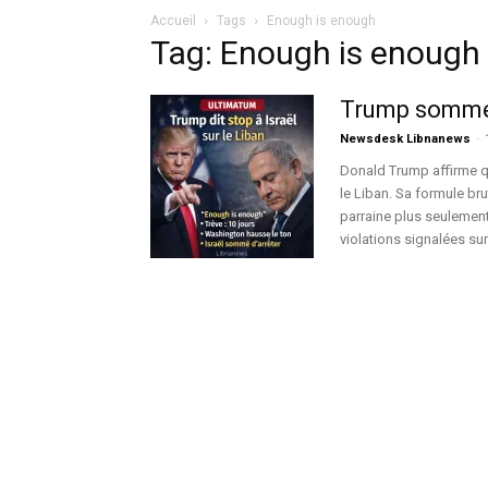
Accueil
Tags
Enough is enough
Tag: Enough is enough
Trump somme I
Newsdesk Libnanews
-
Donald Trump affirme qu
le Liban. Sa formule br
parraine plus seulement 
violations signalées sur