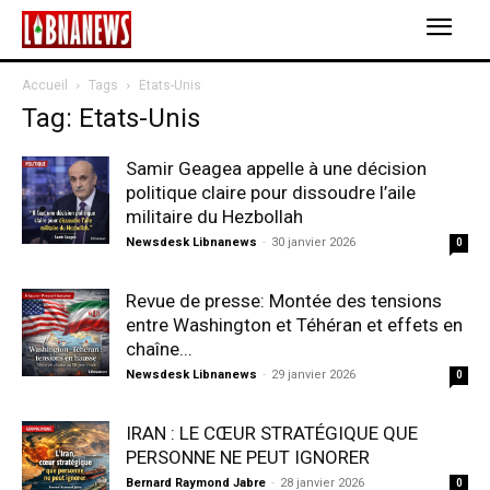
Accueil
Tags
Etats-Unis
Tag: Etats-Unis
Samir Geagea appelle à une décision
politique claire pour dissoudre l’aile
militaire du Hezbollah
Newsdesk Libnanews
-
30 janvier 2026
0
Revue de presse: Montée des tensions
entre Washington et Téhéran et effets en
chaîne...
Newsdesk Libnanews
-
29 janvier 2026
0
IRAN : LE CŒUR STRATÉGIQUE QUE
PERSONNE NE PEUT IGNORER
Bernard Raymond Jabre
-
28 janvier 2026
0