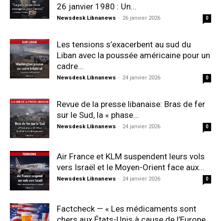
26 janvier 1980 : Un...
Newsdesk Libnanews
-
26 janvier 2026
0
Les tensions s’exacerbent au sud du
Liban avec la poussée américaine pour un
cadre...
Newsdesk Libnanews
-
24 janvier 2026
0
Revue de la presse libanaise: Bras de fer
sur le Sud, la « phase...
Newsdesk Libnanews
-
24 janvier 2026
0
Air France et KLM suspendent leurs vols
vers Israël et le Moyen-Orient face aux...
Newsdesk Libnanews
-
24 janvier 2026
0
Factcheck — « Les médicaments sont
chers aux États-Unis à cause de l’Europe