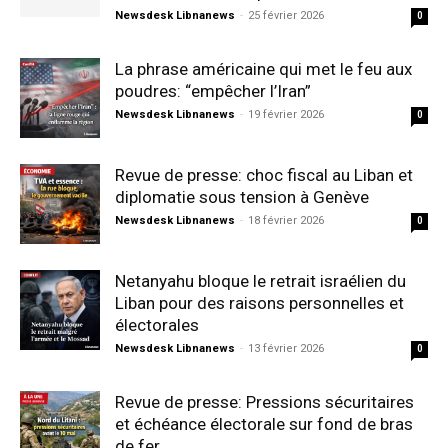
Newsdesk Libnanews
-
25 février 2026
0
La phrase américaine qui met le feu aux
poudres: “empêcher l’Iran”
Newsdesk Libnanews
-
19 février 2026
0
Revue de presse: choc fiscal au Liban et
diplomatie sous tension à Genève
Newsdesk Libnanews
-
18 février 2026
0
Netanyahu bloque le retrait israélien du
Liban pour des raisons personnelles et
électorales
Newsdesk Libnanews
-
13 février 2026
0
Revue de presse: Pressions sécuritaires
et échéance électorale sur fond de bras
de fer...