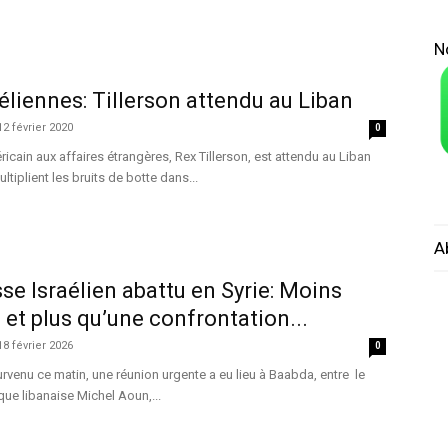
N
liennes: Tillerson attendu au Liban
12 février 2020
0
ricain aux affaires étrangères, Rex Tillerson, est attendu au Liban
ltiplient les bruits de botte dans...
A
se Israélien abattu en Syrie: Moins
 et plus qu’une confrontation...
18 février 2026
0
survenu ce matin, une réunion urgente a eu lieu à Baabda, entre le
que libanaise Michel Aoun,...