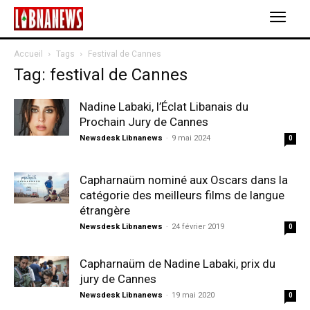
Accueil
Tags
Festival de Cannes
Tag: festival de Cannes
Nadine Labaki, l’Éclat Libanais du
Prochain Jury de Cannes
Newsdesk Libnanews
-
9 mai 2024
0
Capharnaüm nominé aux Oscars dans la
catégorie des meilleurs films de langue
étrangère
Newsdesk Libnanews
-
24 février 2019
0
Capharnaüm de Nadine Labaki, prix du
jury de Cannes
Newsdesk Libnanews
-
19 mai 2020
0