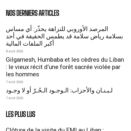
NOS DERNIERS ARTICLES
المرصد الأوروبي للنزاهة يحذّر: أي مساس
بسلامة رياض سلامة قد يطمس الحقيقة في أحد
أكبر الملفات المالية
8 août 2026
Gilgamesh, Humbaba et les cèdres du Liban
: le vieux récit d’une forêt sacrée violée par
les hommes
7 août 2026
لـبـنـان والأحزاب: الـوجـود الـحُـرّ أو لا وجـود
7 août 2026
LES PLUS LUS
Clôture de la visite du FMI au Liban :