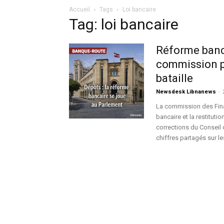
Accueil
Tags
Loi bancaire
Tag: loi bancaire
Réforme banca
commission p
bataille
Newsdesk Libnanews
-
La commission des Fina
bancaire et la restituti
corrections du Conseil c
chiffres partagés sur le