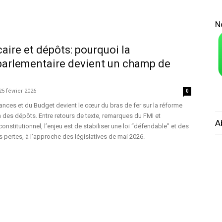
N
ire et dépôts: pourquoi la
arlementaire devient un champ de
25 février 2026
0
nces et du Budget devient le cœur du bras de fer sur la réforme
on des dépôts. Entre retours de texte, remarques du FMI et
A
onstitutionnel, l’enjeu est de stabiliser une loi “défendable” et des
s pertes, à l’approche des législatives de mai 2026.