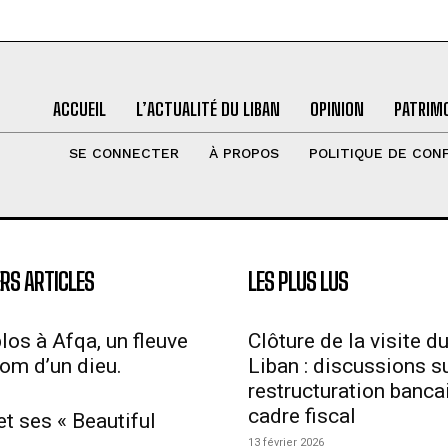
ACCUEIL
L’ACTUALITÉ DU LIBAN
OPINION
PATRIMO
SE CONNECTER
À PROPOS
POLITIQUE DE CONF
RS ARTICLES
LES PLUS LUS
los à Afqa, un fleuve
Clôture de la visite d
nom d’un dieu.
Liban : discussions su
restructuration bancai
cadre fiscal
et ses « Beautiful
13 février 2026