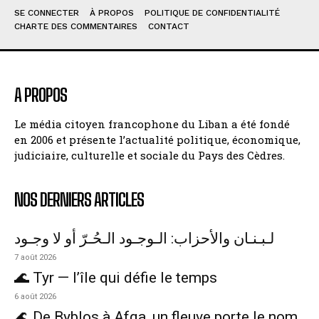
SE CONNECTER
À PROPOS
POLITIQUE DE CONFIDENTIALITÉ
CHARTE DES COMMENTAIRES
CONTACT
A PROPOS
Le média citoyen francophone du Liban a été fondé
en 2006 et présente l’actualité politique, économique,
judiciaire, culturelle et sociale du Pays des Cèdres.
NOS DERNIERS ARTICLES
لـبـنـان والأحزاب: الـوجـود الـحُـرّ أو لا وجـود
7 août 2026
🌊 Tyr — l’île qui défie le temps
6 août 2026
🌊 De Byblos à Afqa, un fleuve porte le nom