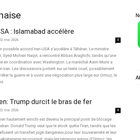
naise
N
SA : Islamabad accélère
22 mai 2026
0
n possible accord Iran-USA s’accélère à Téhéran. Le ministre
eur, Syed Mohsin Naqvi, a rencontré Abbas Araghchi, tandis qu’une
vée en coordination avec Washington. Le maréchal Asim Munir a
n Iran. Les discussions portent sur un texte court, possiblement
rêter la guerre et à ouvrir une négociation plus large sur Ormuz, le
A
ns.
en: Trump durcit le bras de fer
22 mai 2026
0
nien hautement enrichi est devenu le principal point de blocage
éran. Donald Trump veut que le stock quitte l’Iran, tandis que les
efusent un transfert jugé dangereux pour leur souveraineté et leur
pakistanaise se poursuit, mais les tensions autour d’Ormuz, les