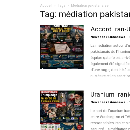
Accueil
Tags
Médiation pakistanaise
Tag: médiation pakista
Accord Iran-U
Newsdesk Libnanews
-
La médiation autour d’u
pakistanais de l’Intéri
équipe qatarie est arri
également été signalé e
d’une page, destiné à ar
nucléaire et les sanctio
Uranium irani
Newsdesk Libnanews
-
Le sort de l’uranium ira
entre Washington et Téh
responsables iraniens r
sécurité. La médiation 