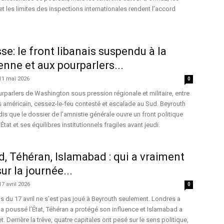
t les limites des inspections internationales rendent l’accord
se: le front libanais suspendu à la
enne et aux pourparlers...
11 mai 2026
0
rparlers de Washington sous pression régionale et militaire, entre
s américain, cessez-le-feu contesté et escalade au Sud. Beyrouth
andis que le dossier de l’amnistie générale ouvre un front politique
’État et ses équilibres institutionnels fragiles avant jeudi.
d, Téhéran, Islamabad : qui a vraiment
ur la journée...
17 avril 2026
0
is du 17 avril ne s’est pas joué à Beyrouth seulement. Londres a
 a poussé l’État, Téhéran a protégé son influence et Islamabad a
t. Derrière la trêve, quatre capitales ont pesé sur le sens politique,