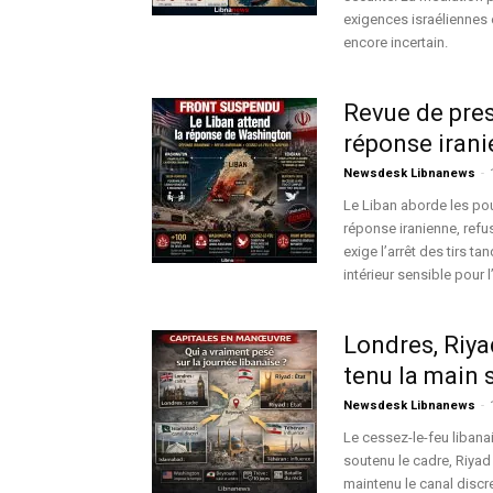
exigences israéliennes e
encore incertain.
Revue de pres
réponse irani
Newsdesk Libnanews
-
Le Liban aborde les pou
réponse iranienne, refu
exige l’arrêt des tirs t
intérieur sensible pour l
Londres, Riya
tenu la main s
Newsdesk Libnanews
-
Le cessez-le-feu libana
soutenu le cadre, Riyad
maintenu le canal discre