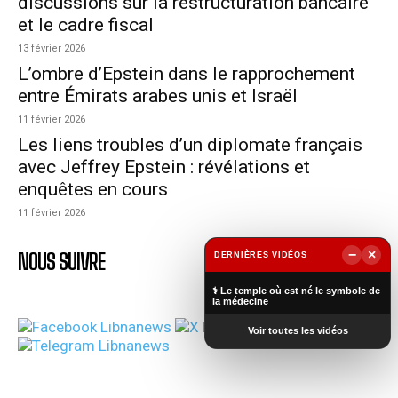
discussions sur la restructuration bancaire
et le cadre fiscal
13 février 2026
L’ombre d’Epstein dans le rapprochement
entre Émirats arabes unis et Israël
11 février 2026
Les liens troubles d’un diplomate français
avec Jeffrey Epstein : révélations et
enquêtes en cours
11 février 2026
−
×
NOUS SUIVRE
DERNIÈRES VIDÉOS
▶
⚕️ Le temple où est né le symbole de
la médecine
Voir toutes les vidéos