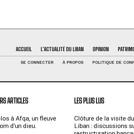
ACCUEIL
L’ACTUALITÉ DU LIBAN
OPINION
PATRIMO
SE CONNECTER
À PROPOS
POLITIQUE DE CONF
RS ARTICLES
LES PLUS LUS
los à Afqa, un fleuve
Clôture de la visite d
nom d’un dieu.
Liban : discussions su
restructuration bancai