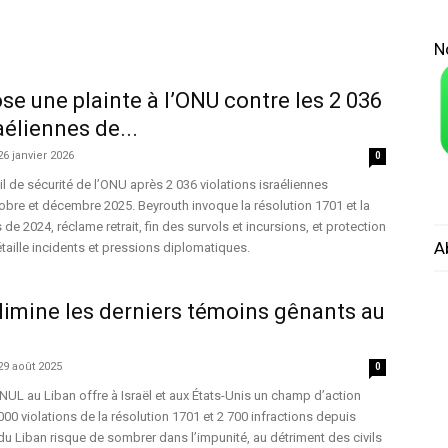
N
se une plainte à l’ONU contre les 2 036
aéliennes de...
26 janvier 2026
0
il de sécurité de l’ONU après 2 036 violations israéliennes
bre et décembre 2025. Beyrouth invoque la résolution 1701 et la
 de 2024, réclame retrait, fin des survols et incursions, et protection
A
détaille incidents et pressions diplomatiques.
 élimine les derniers témoins gênants au
29 août 2025
0
INUL au Liban offre à Israël et aux États-Unis un champ d’action
00 violations de la résolution 1701 et 2 700 infractions depuis
u Liban risque de sombrer dans l’impunité, au détriment des civils