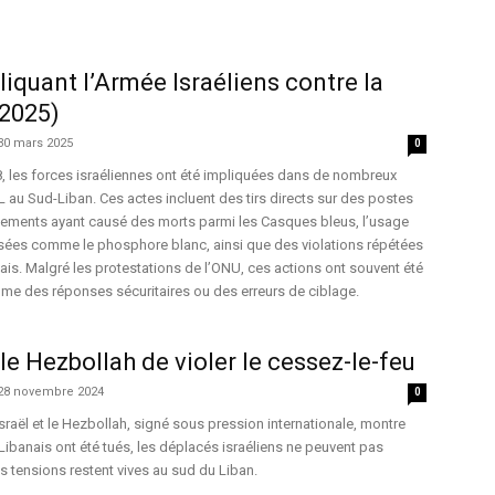
liquant l’Armée Israéliens contre la
2025)
30 mars 2025
0
 les forces israéliennes ont été impliquées dans de nombreux
L au Sud-Liban. Ces actes incluent des tirs directs sur des postes
ments ayant causé des morts parmi les Casques bleus, l’usage
sées comme le phosphore blanc, ainsi que des violations répétées
nais. Malgré les protestations de l’ONU, ces actions ont souvent été
omme des réponses sécuritaires ou des erreurs de ciblage.
le Hezbollah de violer le cessez-le-feu
28 novembre 2024
0
sraël et le Hezbollah, signé sous pression internationale, montre
 Libanais ont été tués, les déplacés israéliens ne peuvent pas
es tensions restent vives au sud du Liban.