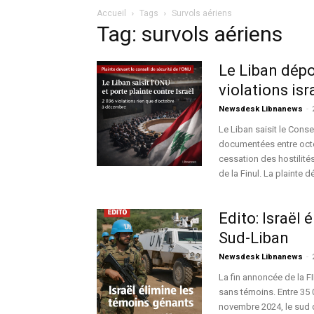
Accueil
Tags
Survols aériens
Tag: survols aériens
Le Liban dépo
violations isr
Newsdesk Libnanews
-
Le Liban saisit le Conse
documentées entre octo
cessation des hostilités
de la Finul. La plainte 
Edito: Israël
Sud-Liban
Newsdesk Libnanews
-
La fin annoncée de la F
sans témoins. Entre 35 0
novembre 2024, le sud d