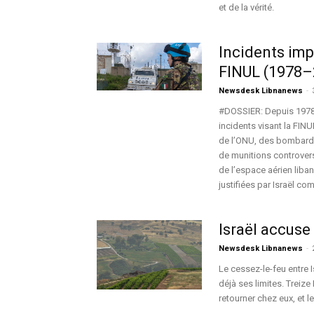
et de la vérité.
Incidents imp
FINUL (1978–
Newsdesk Libnanews
-
#DOSSIER: Depuis 1978,
incidents visant la FINU
de l’ONU, des bombarde
de munitions controver
de l’espace aérien liba
justifiées par Israël c
Israël accuse 
Newsdesk Libnanews
-
Le cessez-le-feu entre I
déjà ses limites. Treize
retourner chez eux, et l