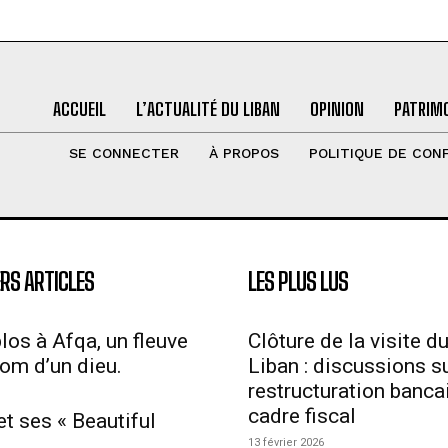
ACCUEIL
L’ACTUALITÉ DU LIBAN
OPINION
PATRIMO
SE CONNECTER
À PROPOS
POLITIQUE DE CONF
RS ARTICLES
LES PLUS LUS
los à Afqa, un fleuve
Clôture de la visite d
nom d’un dieu.
Liban : discussions su
restructuration bancai
cadre fiscal
et ses « Beautiful
13 février 2026