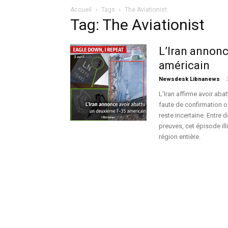
Accueil
Tags
The Aviationist
Tag: The Aviationist
L’Iran annonc
américain
Newsdesk Libnanews
-
L’Iran affirme avoir ab
faute de confirmation o
reste incertaine. Entre 
preuves, cet épisode ill
région entière.