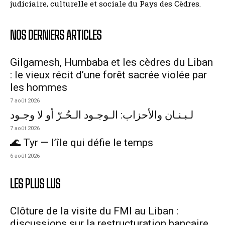
judiciaire, culturelle et sociale du Pays des Cèdres.
NOS DERNIERS ARTICLES
Gilgamesh, Humbaba et les cèdres du Liban
: le vieux récit d’une forêt sacrée violée par
les hommes
7 août 2026
لـبـنـان والأحزاب: الـوجـود الـحُـرّ أو لا وجـود
7 août 2026
🌊 Tyr — l’île qui défie le temps
6 août 2026
LES PLUS LUS
Clôture de la visite du FMI au Liban :
discussions sur la restructuration bancaire