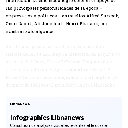
institución. De este modo logró obtener el apoyo de
las principales personalidades de la época –
empresarios y políticos – entre ellos Alfred Sursock,
Omar Daouk, Ali Joumblatt, Henri Pharaon, por
nombrar solo algunos.
Su edificio egipcio se construirá bajo mandato
francés de 1930 a 1937 bajo la dirección del arquitecto
Antoine Nahhas y Pierre LePrince-Ringuet en un
terreno donado por el Ayuntamiento de Beirut. El
Museo Nacional será inaugurado oficialmente el 27
de mayo de 1942 por el presidente Alfred Naccache.
LIBNANEWS
Infographies Libnanews
Consultez nos analyses visuelles recentes et le dossier