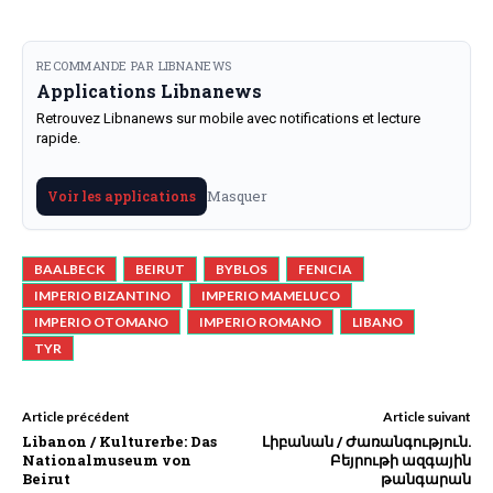
RECOMMANDE PAR LIBNANEWS
Applications Libnanews
Retrouvez Libnanews sur mobile avec notifications et lecture
rapide.
Masquer
Voir les applications
BAALBECK
BEIRUT
BYBLOS
FENICIA
IMPERIO BIZANTINO
IMPERIO MAMELUCO
IMPERIO OTOMANO
IMPERIO ROMANO
LIBANO
TYR
Article précédent
Article suivant
Libanon / Kulturerbe: Das
Լիբանան / Ժառանգություն.
Nationalmuseum von
Բեյրութի ազգային
Beirut
թանգարան