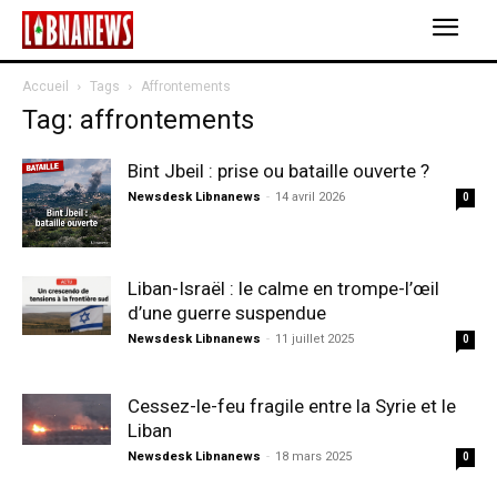
Accueil
Tags
Affrontements
Tag: affrontements
Bint Jbeil : prise ou bataille ouverte ?
Newsdesk Libnanews
-
14 avril 2026
0
Liban-Israël : le calme en trompe-l’œil
d’une guerre suspendue
Newsdesk Libnanews
-
11 juillet 2025
0
Cessez-le-feu fragile entre la Syrie et le
Liban
Newsdesk Libnanews
-
18 mars 2025
0