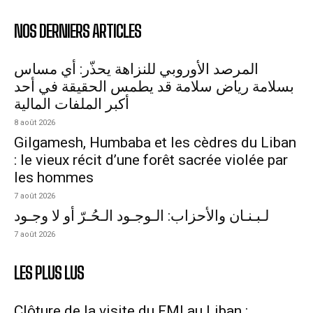
NOS DERNIERS ARTICLES
المرصد الأوروبي للنزاهة يحذّر: أي مساس
بسلامة رياض سلامة قد يطمس الحقيقة في أحد
أكبر الملفات المالية
8 août 2026
Gilgamesh, Humbaba et les cèdres du Liban
: le vieux récit d’une forêt sacrée violée par
les hommes
7 août 2026
لـبـنـان والأحزاب: الـوجـود الـحُـرّ أو لا وجـود
7 août 2026
LES PLUS LUS
Clôture de la visite du FMI au Liban :