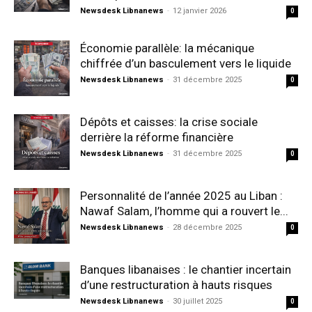
Newsdesk Libnanews
-
12 janvier 2026
0
Économie parallèle: la mécanique
chiffrée d’un basculement vers le liquide
Newsdesk Libnanews
-
31 décembre 2025
0
Dépôts et caisses: la crise sociale
derrière la réforme financière
Newsdesk Libnanews
-
31 décembre 2025
0
Personnalité de l’année 2025 au Liban :
Nawaf Salam, l’homme qui a rouvert le...
Newsdesk Libnanews
-
28 décembre 2025
0
Banques libanaises : le chantier incertain
d’une restructuration à hauts risques
Newsdesk Libnanews
-
30 juillet 2025
0