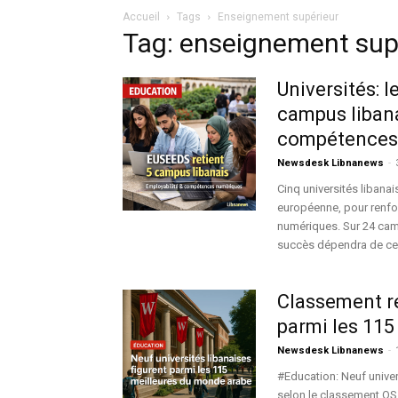
Accueil
Tags
Enseignement supérieur
Tag: enseignement sup
Universités: 
campus libanai
compétences
Newsdesk Libnanews
-
Cinq universités libana
européenne, pour renfor
numériques. Sur 24 cam
succès dépendra de cent
Classement ré
parmi les 115
Newsdesk Libnanews
-
#Education: Neuf univer
selon le classement QS