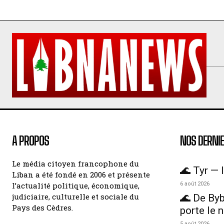
A PROPOS
NOS DERNIE
Le média citoyen francophone du
🌊 Tyr — l
Liban a été fondé en 2006 et présente
l’actualité politique, économique,
6 août 2026
judiciaire, culturelle et sociale du
🌊 De Byb
Pays des Cèdres.
porte le 
5 août 2026