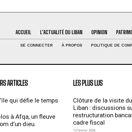
ACCUEIL
L’ACTUALITÉ DU LIBAN
OPINION
PATRIMO
SE CONNECTER
À PROPOS
POLITIQUE DE CONF
RS ARTICLES
LES PLUS LUS
’île qui défie le temps
Clôture de la visite d
Liban : discussions su
restructuration bancai
los à Afqa, un fleuve
cadre fiscal
nom d’un dieu.
13 février 2026