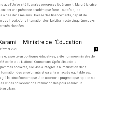
is que l’Université libanaise progresse légèrement. Malgré la crise
aintient une présence académique forte. Toutefois, les
e à des défis majeurs : baisse des financements, départ de
n des inscriptions internationales. Le Liban reste cinquième pays
ersités classées.
Karami – Ministre de l’Éducation
8 février 2025
0
e et experte en politiques éducatives, a été nommée ministre de
025 par le bloc National Consensus. Spécialiste de la
ammes scolaires, elle vise à intégrer la numérisation dans
la formation des enseignants et garantir un accès équitable aux
malgré la crise économique. Son approche pragmatique repose sur
les et des collaborations internationales pour assurer un
é au Liban.