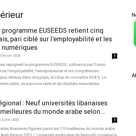
érieur
N
le programme EUSEEDS retient cinq
s, pari ciblé sur l’employabilité et les
 numériques
3 février 2026
0
ises rejoignent le programme EUSEEDS, cofinancé par l’Union
cer l’employabilité, l’entrepreneuriat et les compétences
A
pus retenus dans cinq pays, le Liban en concentre 20,8 %. Le
res utiles, de parcours réels et de résultats mesurables.
gional : Neuf universités libanaises
 meilleures du monde arabe selon...
1 juillet 2025
0
sités libanaises figurent parmi les 115 meilleures du monde arabe
 Arab Region 2025. L’Université américaine de Beyrouth conserve la