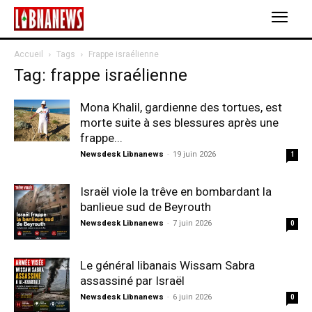
Accueil
Tags
Frappe israélienne
Tag: frappe israélienne
Mona Khalil, gardienne des tortues, est
morte suite à ses blessures après une
frappe...
Newsdesk Libnanews
-
19 juin 2026
1
Israël viole la trêve en bombardant la
banlieue sud de Beyrouth
Newsdesk Libnanews
-
7 juin 2026
0
Le général libanais Wissam Sabra
assassiné par Israël
Newsdesk Libnanews
-
6 juin 2026
0