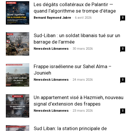
Les dégâts collatéraux de Palantir —
quand l’algorithme se trompe d’étage
Bernard Raymond Jabre
-
6 avril 2026
0
Sud-Liban : un soldat libanais tué sur un
barrage de l’armée
Newsdesk Libnanews
-
30 mars 2026
0
Frappe israélienne sur Sahel Alma –
Jounieh
Newsdesk Libnanews
-
24 mars 2026
0
Un appartement visé à Hazmieh, nouveau
signal d’extension des frappes
Newsdesk Libnanews
-
23 mars 2026
0
Sud Liban: la station principale de