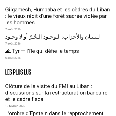
Gilgamesh, Humbaba et les cèdres du Liban
: le vieux récit d’une forêt sacrée violée par
les hommes
7 août 2026
لـبـنـان والأحزاب: الـوجـود الـحُـرّ أو لا وجـود
7 août 2026
🌊 Tyr — l’île qui défie le temps
6 août 2026
LES PLUS LUS
Clôture de la visite du FMI au Liban :
discussions sur la restructuration bancaire
et le cadre fiscal
13 février 2026
L’ombre d’Epstein dans le rapprochement