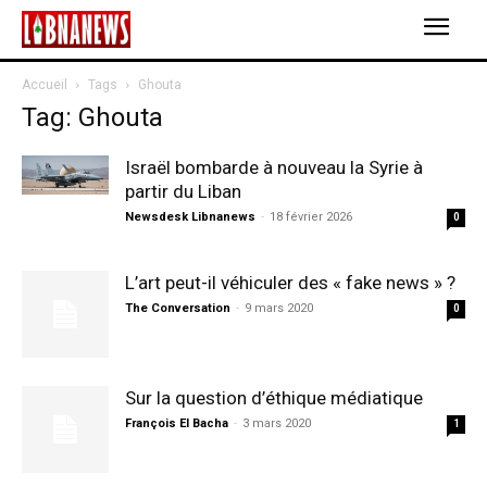
Accueil
Tags
Ghouta
Tag: Ghouta
Israël bombarde à nouveau la Syrie à
partir du Liban
Newsdesk Libnanews
-
18 février 2026
0
L’art peut-il véhiculer des « fake news » ?
The Conversation
-
9 mars 2020
0
Sur la question d’éthique médiatique
François El Bacha
-
3 mars 2020
1