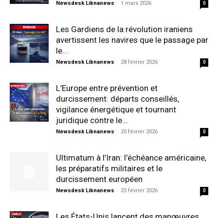
Newsdesk Libnanews
-
1 mars 2026
0
Les Gardiens de la révolution iraniens
avertissent les navires que le passage par
le...
Newsdesk Libnanews
-
28 février 2026
0
L’Europe entre prévention et
durcissement: départs conseillés,
vigilance énergétique et tournant
juridique contre le...
Newsdesk Libnanews
-
20 février 2026
0
Ultimatum à l’Iran: l’échéance américaine,
les préparatifs militaires et le
durcissement européen
Newsdesk Libnanews
-
25 février 2026
0
Les États-Unis lancent des manœuvres