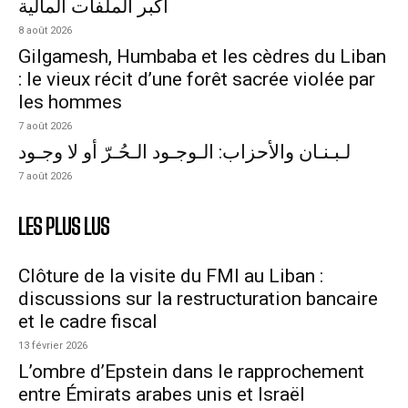
أكبر الملفات المالية
8 août 2026
Gilgamesh, Humbaba et les cèdres du Liban
: le vieux récit d’une forêt sacrée violée par
les hommes
7 août 2026
لـبـنـان والأحزاب: الـوجـود الـحُـرّ أو لا وجـود
7 août 2026
LES PLUS LUS
Clôture de la visite du FMI au Liban :
discussions sur la restructuration bancaire
et le cadre fiscal
13 février 2026
L’ombre d’Epstein dans le rapprochement
entre Émirats arabes unis et Israël