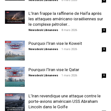
Newsdesk Libnanews
-
8 mars 2026
0
L’Iran frappe la raffinerie de Haïfa après
les attaques américano-israéliennes sur
le complexe pétrolier...
Newsdesk Libnanews
-
8 mars 2026
0
Pourquoi l’Iran vise le Koweït
Newsdesk Libnanews
-
1 mars 2026
0
Pourquoi l’Iran vise le Qatar
Newsdesk Libnanews
-
1 mars 2026
0
L’Iran revendique une attaque contre le
porte-avions américain USS Abraham
Lincoln dans le Golfe