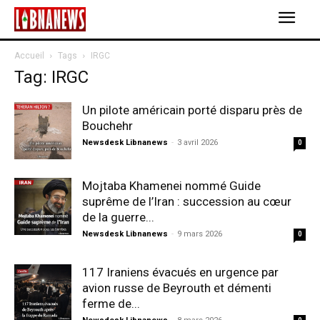
Accueil
Tags
IRGC
Tag: IRGC
Un pilote américain porté disparu près de
Bouchehr
Newsdesk Libnanews
-
3 avril 2026
0
Mojtaba Khamenei nommé Guide
suprême de l’Iran : succession au cœur
de la guerre...
Newsdesk Libnanews
-
9 mars 2026
0
117 Iraniens évacués en urgence par
avion russe de Beyrouth et démenti
ferme de...