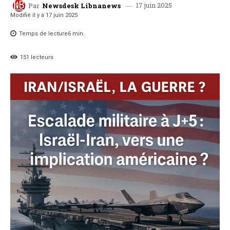
17 juin 2025
Par
Newsdesk Libnanews
Modifié il y a
17 juin 2025
Temps de lecture
6
min.
151
lecteurs