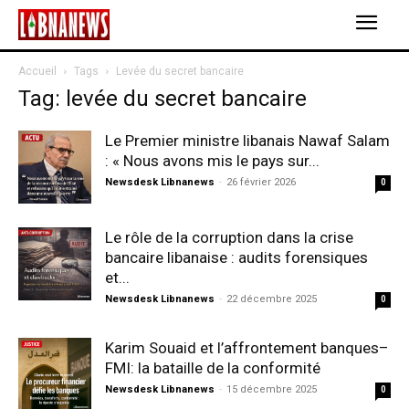
Accueil
Tags
Levée du secret bancaire
Tag: levée du secret bancaire
Le Premier ministre libanais Nawaf Salam
: « Nous avons mis le pays sur...
Newsdesk Libnanews
-
26 février 2026
0
Le rôle de la corruption dans la crise
bancaire libanaise : audits forensiques
et...
Newsdesk Libnanews
-
22 décembre 2025
0
Karim Souaid et l’affrontement banques–
FMI: la bataille de la conformité
Newsdesk Libnanews
-
15 décembre 2025
0