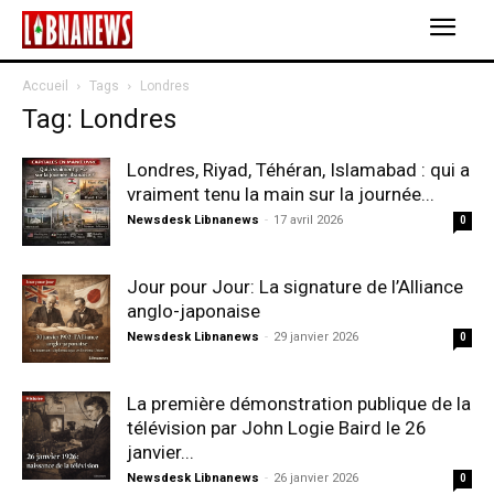
Accueil
Tags
Londres
Tag: Londres
Londres, Riyad, Téhéran, Islamabad : qui a
vraiment tenu la main sur la journée...
Newsdesk Libnanews
-
17 avril 2026
0
Jour pour Jour: La signature de l’Alliance
anglo-japonaise
Newsdesk Libnanews
-
29 janvier 2026
0
La première démonstration publique de la
télévision par John Logie Baird le 26
janvier...
Newsdesk Libnanews
-
26 janvier 2026
0