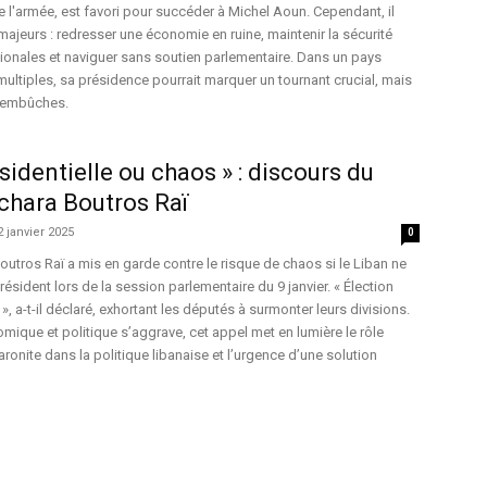
l'armée, est favori pour succéder à Michel Aoun. Cependant, il
majeurs : redresser une économie en ruine, maintenir la sécurité
ionales et naviguer sans soutien parlementaire. Dans un pays
ultiples, sa présidence pourrait marquer un tournant crucial, mais
d’embûches.
sidentielle ou chaos » : discours du
chara Boutros Raï
2 janvier 2025
0
outros Raï a mis en garde contre le risque de chaos si le Liban ne
président lors de la session parlementaire du 9 janvier. « Élection
», a-t-il déclaré, exhortant les députés à surmonter leurs divisions.
omique et politique s’aggrave, cet appel met en lumière le rôle
aronite dans la politique libanaise et l’urgence d’une solution