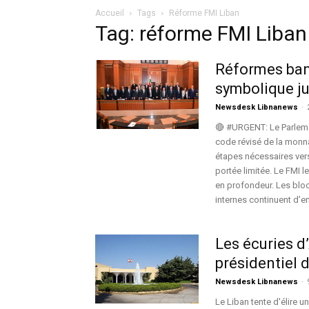
Accueil
Tags
Réforme FMI Liban
Tag: réforme FMI Liban
Réformes ban
symbolique ju
Newsdesk Libnanews
-
🔴 #URGENT: Le Parlemen
code révisé de la monna
étapes nécessaires vers
portée limitée. Le FMI l
en profondeur. Les bloc
internes continuent d’e
Les écuries d
présidentiel 
Newsdesk Libnanews
-
Le Liban tente d'élire 