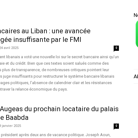
N
caires au Liban : une avancée
gée insuffisante par le FMI
24 avril 2025
0
t libanais a voté une nouvelle loi sur le secret bancaire ainsi qu’un
ie et du crédit. Bien que ces textes soient salués comme des
 plus de transparence, de nombreuses critiques pointent leur
A
es juge insuffisants pour restructurer le système bancaire libanais
ages politiques, l’absence de calendrier clair et les résistances
ntraver la relance économique du pays.
’Augeas du prochain locataire du palais
de Baabda
9 janvier 2025
0
un président après deux ans de vacance politique. Joseph Aoun,