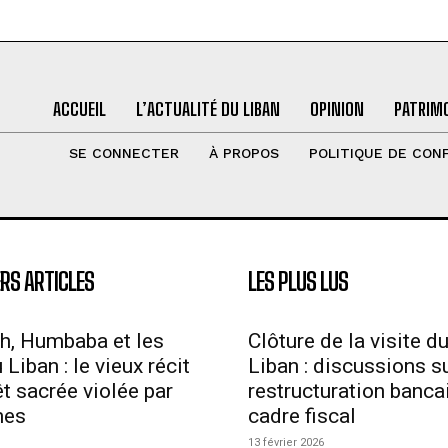
ACCUEIL
L’ACTUALITÉ DU LIBAN
OPINION
PATRIMO
SE CONNECTER
À PROPOS
POLITIQUE DE CONF
RS ARTICLES
LES PLUS LUS
h, Humbaba et les
Clôture de la visite d
Liban : le vieux récit
Liban : discussions su
êt sacrée violée par
restructuration bancai
mes
cadre fiscal
13 février 2026