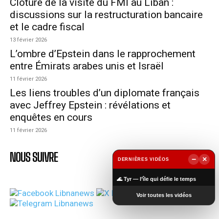
Clôture de la visite du FMI au Liban :
discussions sur la restructuration bancaire
et le cadre fiscal
13 février 2026
L’ombre d’Epstein dans le rapprochement
entre Émirats arabes unis et Israël
11 février 2026
Les liens troubles d’un diplomate français
avec Jeffrey Epstein : révélations et
enquêtes en cours
11 février 2026
NOUS SUIVRE
−
×
DERNIÈRES VIDÉOS
▶
🌊 Tyr — l’île qui défie le temps
Voir toutes les vidéos