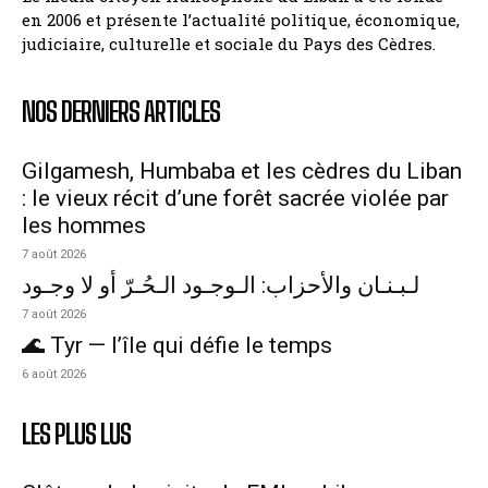
en 2006 et présente l’actualité politique, économique,
judiciaire, culturelle et sociale du Pays des Cèdres.
NOS DERNIERS ARTICLES
Gilgamesh, Humbaba et les cèdres du Liban
: le vieux récit d’une forêt sacrée violée par
les hommes
7 août 2026
لـبـنـان والأحزاب: الـوجـود الـحُـرّ أو لا وجـود
7 août 2026
🌊 Tyr — l’île qui défie le temps
6 août 2026
LES PLUS LUS