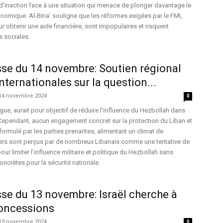
’inaction face à une situation qui menace de plonger davantage le
omique. Al-Bina’ souligne que les réformes exigées par le FMI,
r obtenir une aide financière, sont impopulaires et risquent
s sociales.
se du 14 novembre: Soutien régional
nternationales sur la question...
14 novembre 2024
0
gue, aurait pour objectif de réduire l'influence du Hezbollah dans
 Cependant, aucun engagement concret sur la protection du Liban et
formulé par les parties prenantes, alimentant un climat de
ers sont perçus par de nombreux Libanais comme une tentative de
our limiter l’influence militaire et politique du Hezbollah sans
oncrètes pour la sécurité nationale.
se du 13 novembre: Israël cherche à
concessions
13 novembre 2024
0