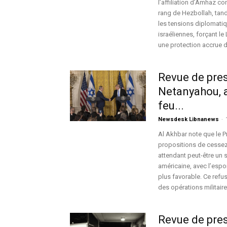
l’affiliation d’Amhaz c
rang de Hezbollah, tandi
les tensions diplomatiqu
israéliennes, forçant l
une protection accrue d
Revue de pre
Netanyahou, a
feu...
Newsdesk Libnanews
-
Al Akhbar note que le Pr
propositions de cessez-l
attendant peut-être un 
américaine, avec l’espo
plus favorable. Ce refus
des opérations militaire
Revue de pres