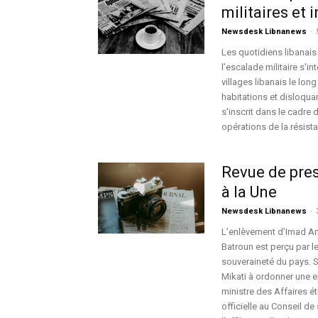
militaires et 
Newsdesk Libnanews
-
Les quotidiens libanais 
l’escalade militaire s'i
villages libanais le lon
habitations et disloquan
s'inscrit dans le cadre d
opérations de la résista
Revue de pres
à la Une
Newsdesk Libnanews
-
L’enlèvement d’Imad Amh
Batroun est perçu par l
souveraineté du pays. S
Mikati à ordonner une e
ministre des Affaires é
officielle au Conseil de