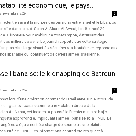
instabilité économique, le pays...
5 novembre 2024
0
mettent en avant la montée des tensions entre Israël et le Liban, où
ntensifie dans le sud. Selon Al Sharq Al Awsat, Israël a rasé 29
g de la frontière pour établir une zone tampon, détruisant des
t des milliers de civils. Le journal rapporte que cette stratégie
'un plan plus large visant à « sécuriser » la frontière, en réponse aux
nce libanaise qui continuent de défier l'armée israélienne.
se libanaise: le kidnapping de Batroun
3 novembre 2024
0
az lors d'une opération commando israélienne sur le littoral de
es dirigeants libanais comme une violation directe de la
elon An-Nahar, cet incident a poussé le Premier ministre Najib
nquête approfondie, impliquant l’armée libanaise et la FINUL. Le
trangères a également été chargé de soumettre une plainte
 sécurité de l'ONU. Les informations contradictoires quant à