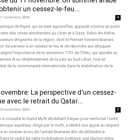
sse du 11 novembre: Un sommet arabe
obtenir un cessez-le-feu...
11 novembre 2024
0
amique de Riyad, qui se tient aujourd'hui, apparaît comme un point
exte des crises simultanées au Liban et à Gaza. Selon An-Nahar,
lusieurs dirigeants de la région, dont le Premier ministre libanais
poir de parvenir à un cessez-le-feu et de répondre aux attaques
ouligné l'importance de la résolution 1701 de l'ONU, qui appelle au
liennes et au rétablissement de la paix au Sud-Liban, tout en
ntiel de la communauté internationale dans la stabilisation de la
ovembre: La perspective d’un cessez-
ne avec le retrait du Qatar...
10 novembre 2024
0
 a consulté le Grand Mufti Abdellatif Deryan pour renforcer l’unité
lamique supérieur, dirigé par le mufti, a réitéré son appel au respect
 à un soutien accru de l’armée libanaise afin de défendre la
 Dans le cadre de cette mobilisation politique, une réunion entre