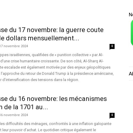
N
se du 17 novembre: la guerre coute
de dollars mensuellement...
17 novembre 2024
0
ppes israéliennes, qualifiées de « punition collective » par Al-
’une crise humanitaire croissante. De son côté, Al-Sharq Al-
te escalade est également motivée par des enjeux géopolitiques
A
 l’approche du retour de Donald Trump à la présidence américaine,
d’intensification des tensions dans la région.
sse du 16 novembre: les mécanismes
 de la 1701 au...
16 novembre 2024
0
 les difficultés des ménages, confrontés à une inflation galopante
 leur pouvoir d’achat. Le quotidien critique également le