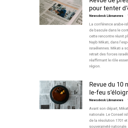
Revue de pre
pour tenter d’
Newsdesk Libnanews
-
La conférence arabe-isl
de bascule dans le cont
cette rencontre réunit p
Najib Mikati, dans l’es
israéliennes. Mikati a s
retrait des forces israé
réaffirmant le rôle esse
région.
Revue du 10 n
le-feu s’éloig
Newsdesk Libnanews
-
Avant son départ, Mikati
nationale. Le Conseil is
de la résolution 1701 et
souveraineté nationale.