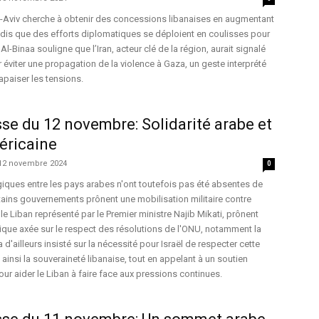
l-Aviv cherche à obtenir des concessions libanaises en augmentant
tandis que des efforts diplomatiques se déploient en coulisses pour
 Al-Binaa souligne que l’Iran, acteur clé de la région, aurait signalé
r éviter une propagation de la violence à Gaza, un geste interprété
paiser les tensions.
se du 12 novembre: Solidarité arabe et
éricaine
12 novembre 2024
0
iques entre les pays arabes n'ont toutefois pas été absentes de
tains gouvernements prônent une mobilisation militaire contre
le Liban représenté par le Premier ministre Najib Mikati, prônent
que axée sur le respect des résolutions de l'ONU, notamment la
a d'ailleurs insisté sur la nécessité pour Israël de respecter cette
 ainsi la souveraineté libanaise, tout en appelant à un soutien
our aider le Liban à faire face aux pressions continues.