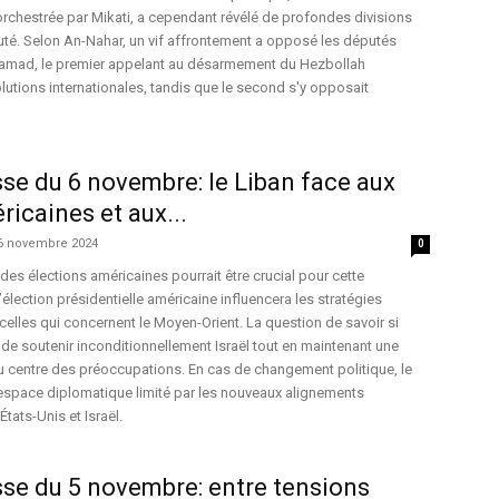
rchestrée par Mikati, a cependant révélé de profondes divisions
té. Selon An-Nahar, un vif affrontement a opposé les députés
l-Samad, le premier appelant au désarmement du Hezbollah
tions internationales, tandis que le second s'y opposait
se du 6 novembre: le Liban face aux
ricaines et aux...
6 novembre 2024
0
des élections américaines pourrait être crucial pour cette
élection présidentielle américaine influencera les stratégies
er celles qui concernent le Moyen-Orient. La question de savoir si
e soutenir inconditionnellement Israël tout en maintenant une
 au centre des préoccupations. En cas de changement politique, le
 espace diplomatique limité par les nouveaux alignements
États-Unis et Israël.
se du 5 novembre: entre tensions