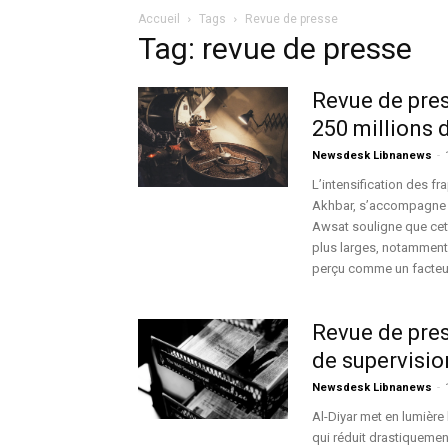
Accueil
Tags
Revue de presse
Tag: revue de presse
Revue de pres
250 millions 
Newsdesk Libnanews
-
L’intensification des fra
Akhbar, s’accompagne d
Awsat souligne que cet
plus larges, notamment
perçu comme un facteur 
Revue de pre
de supervision
Newsdesk Libnanews
-
Al-Diyar met en lumière
qui réduit drastiquement