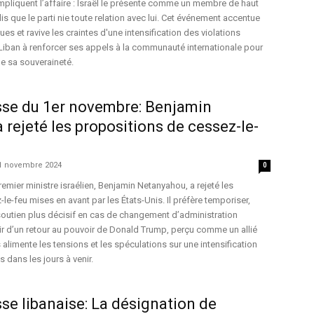
ompliquent l’affaire : Israël le présente comme un membre de haut
s que le parti nie toute relation avec lui. Cet événement accentue
es et ravive les craintes d'une intensification des violations
e Liban à renforcer ses appels à la communauté internationale pour
e sa souveraineté.
sse du 1er novembre: Benjamin
 rejeté les propositions de cessez-le-
1 novembre 2024
0
emier ministre israélien, Benjamin Netanyahou, a rejeté les
e-feu mises en avant par les États-Unis. Il préfère temporiser,
soutien plus décisif en cas de changement d’administration
ir d’un retour au pouvoir de Donald Trump, perçu comme un allié
 alimente les tensions et les spéculations sur une intensification
s dans les jours à venir.
se libanaise: La désignation de