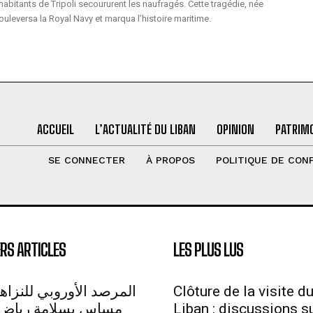
 habitants de Tripoli secoururent les naufragés. Cette tragédie, née
ouleversa la Royal Navy et marqua l’histoire maritime.
ACCUEIL
L’ACTUALITÉ DU LIBAN
OPINION
PATRIMO
SE CONNECTER
À PROPOS
POLITIQUE DE CONF
RS ARTICLES
LES PLUS LUS
المرصد الأوروبي للنزاهة
Clôture de la visite d
مساس بسلامة رياض 
Liban : discussions su