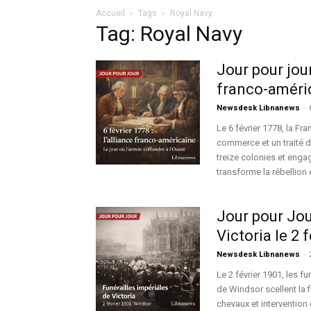
Accueil
Tags
Royal Navy
Tag: Royal Navy
Jour pour jour
franco-améric
Newsdesk Libnanews
-
Le 6 février 1778, la Fra
commerce et un traité d
treize colonies et enga
transforme la rébellion 
Jour pour Jour
Victoria le 2 
Newsdesk Libnanews
-
Le 2 février 1901, les f
de Windsor scellent la f
chevaux et intervention