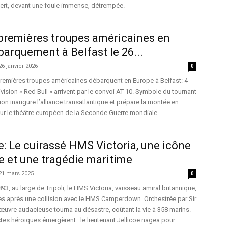
bert, devant une foule immense, détrempée.
 premières troupes américaines en
barquement à Belfast le 26...
26 janvier 2026
0
 premières troupes américaines débarquent en Europe à Belfast: 4
vision « Red Bull » arrivent par le convoi AT-10. Symbole du tournant
tion inaugure l’alliance transatlantique et prépare la montée en
ur le théâtre européen de la Seconde Guerre mondiale.
e: Le cuirassé HMS Victoria, une icône
 et une tragédie maritime
21 mars 2025
0
93, au large de Tripoli, le HMS Victoria, vaisseau amiral britannique,
es après une collision avec le HMS Camperdown. Orchestrée par Sir
uvre audacieuse tourna au désastre, coûtant la vie à 358 marins.
tes héroïques émergèrent : le lieutenant Jellicoe nagea pour