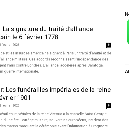
N
 La signature du traité d’alliance
ain le 6 février 1778
6 février 2026
0
nce et les insurgés américains signent à Paris un traité d’amitié et de
’alliance militaire. Ces accords reconnaissent l’indépendance des
gent Paris contre Londres. L’alliance, accélérée après Saratoga,
A
en guerre internationale.
: Les funérailles impériales de la reine
février 1901
2 février 2026
0
unérailles impériales de la reine Victoria à la chapelle Saint-George
in d’une ère. Cortège militaire, souverains européens, incident des
 des marins marquent la cérémonie avant l’inhumation à Frogmore,