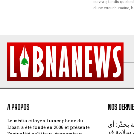
survivre, tandis que les
d’une erreur humaine, b
A PROPOS
NOS DERNIE
Le média citoyen francophone du
 يحذّر: أي
Liban a été fondé en 2006 et présente
سلامة قد
l’actualité politique, économique,