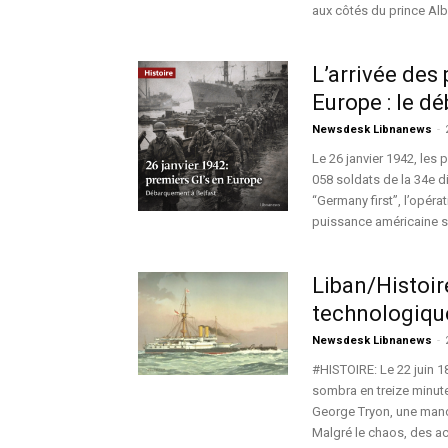
aux côtés du prince Al
L’arrivée des
Europe : le dé
Newsdesk Libnanews
-
Le 26 janvier 1942, les
058 soldats de la 34e di
“Germany first”, l’opéra
puissance américaine s
Liban/Histoir
technologique
Newsdesk Libnanews
-
#HISTOIRE: Le 22 juin 18
sombra en treize minut
George Tryon, une manœ
Malgré le chaos, des ac