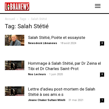
Accueil
Tags
Salah Stétié
Tag: Salah Stétié
Salah Stétié, Poète et essayiste
Newsdesk Libnanews
-
18 août 2024
0
Hommage à Salah Stétié, par Dr Zeina el
Tibi et Dr Charles Saint-Prot
Nos Lecteurs
-
1 juin 2020
0
Lettre d’adieu post-mortem de Salah
Stétié à ses ami.e.s
Jinane Chaker Sultani Milelli
-
31 mai 2021
1