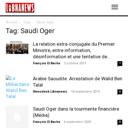
Accueil
Tags
Saudi Oger
Tag: Saudi Oger
La relation extra-conjugale du Premier
Ministre, entre information,
désinformation et une tentative de...
François El Bacha
-
2 octobre 2019
1
Arabie Saoudite: Arrestation de Walid Ben
Talal
Newsdesk Libnanews
-
18 septembre 2019
0
Saudi Oger dans la tourmente financière
(Média)
François El Bacha
-
4 septembre 2020
0